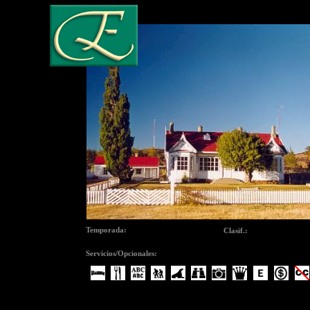
Temporada:
CERRADA
Clasif.:
Estancia Tur�stic
Servicios/Opcionales: