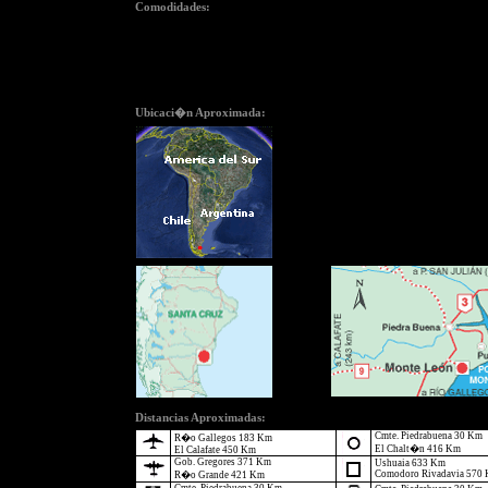
Comodidades:
- 1 Habitaci�n Doble.
- 3 Habitaciones Dobles con ba�o compartido.
Ubicaci�n Aproximada:
Click
aqu�
para ver amp
Distancias Aproximadas:
Cmte. Piedrabuena 30 Km
R�o Gallegos 183 Km
El Chalt�n 416 Km
El Calafate 450 Km
Gob. Gregores 371 Km
Ushuaia 633 Km
Comodoro Rivadavia 570
R�o Grande 421 Km