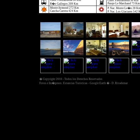
Cmte. Piedrabuena 30 Km
Cmte. Piedrabuena 30 Km
Paraje Le Marchand 73 Km
R�o Gallegos 209 Km
Monte Aymond 272 Km
P. Nac. Monte Le�n 28 K
Cancha Carrera 424 Km
P. Nac. Los Glaciares 542
� Copyright 2010 - Todos los Derechos Reservados
Fotos e Im�genes: Estancias Turisticas - Google Earth � - D. Rivademar